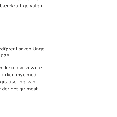
 bærekraftige valg i
dfører i saken Unge
2025.
om kirke bør vi være
er kirken mye med
gitalisering, kan
r der det gir mest