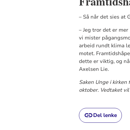
Framtidshå
– Så når det sies at
– Jeg tror det er mer
vi mister pågangsmote
arbeid rundt klima le
motet. Framtidshåpe
dette er viktig, og 
Axelsen Lie.
Saken Unge i kirken 
oktober. Vedtaket vi
Del lenke