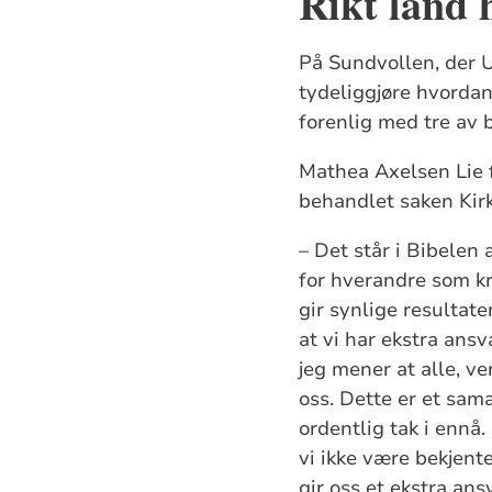
Rikt land 
På Sundvollen, der U
tydeliggjøre hvordan 
forenlig med tre av 
Mathea Axelsen Lie f
behandlet saken Kirk
– Det står i Bibelen 
for hverandre som kr
gir synlige resultater
at vi har ekstra ansv
jeg mener at alle, v
oss. Dette er et sama
ordentlig tak i ennå
vi ikke være bekjent
gir oss et ekstra ans