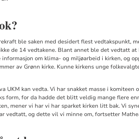
nok?
rekraft ble saken med desidert flest vedtakspunkt, m
ikke de 14 vedtakene. Blant annet ble det vedtatt at
re informasjon om klima- og miljøarbeid i kirken, og 
lemmer av Grønn kirke. Kunne kirkens unge folkevalg
hva UKM kan vedta. Vi har snakket masse i komiteen 
 form, for da hadde det blitt veldig mange flere enn
n, mener vi har vi har sparket kirken litt bak. Vi syn
ar vedtatt, og dette vil vi minne om, fortsetter Mathe