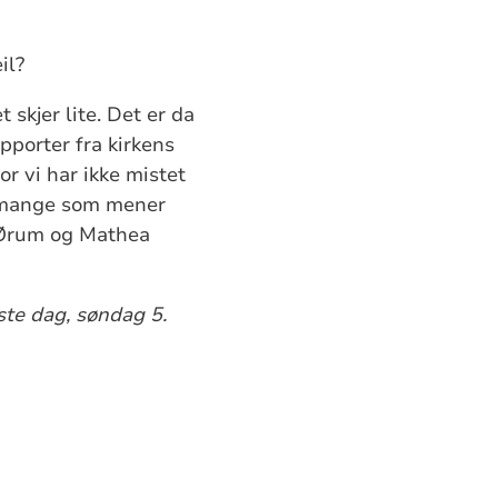
il?
 skjer lite. Det er da
apporter fra kirkens
or vi har ikke mistet
r mange som mener
t Ørum og Mathea
ste dag, søndag 5.