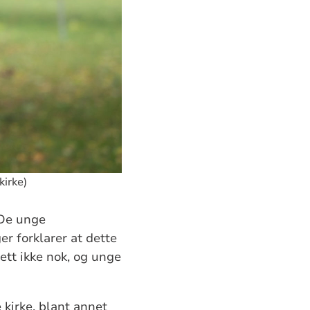
irke)
 De unge
er forklarer at dette
lett ikke nok, og unge
kirke, blant annet