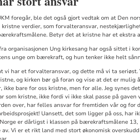
har stort ansvar
KM foregår, ble det også gjort vedtak om at Den nors
kristne verdier, som forvalteransvar, nestekjærlighet
bærekraftsmålene. Betyr det at kristne har et ekstra 
ra organisasjonen Ung kirkesang har også sittet i k
ens unge om bærekraft, og hun tenker ikke helt sånn
at vi har et forvalteransvar, og dette må vi ta seriøst
istne, og kirken bør gå foran og vise at det er mulig 
, ikke bare for oss kristne, men for alle. Jeg synes det 
ar som kristne, ikke fordi vi ikke skal passe på gaven v
erden over, har felles ansvar for fremtiden vår og fo
rbeidsprosjekt! Uansett, det som ligger på oss, har ikk
. Norge er dårligst i klassen på bærekraftsmålene 13,
e av. Vi er et rikt land med stort økonomisk overskudd
var.