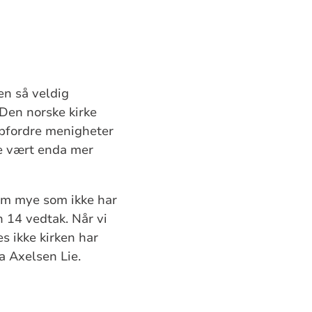
en så veldig
 Den norske kirke
oppfordre menigheter
te vært enda mer
om mye som ikke har
 14 vedtak. Når vi
es ikke kirken har
a Axelsen Lie.