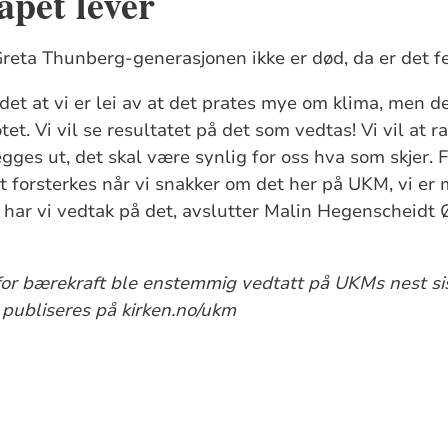
pet lever
 Greta Thunberg-generasjonen ikke er død, da er det fe
 det at vi er lei av at det prates mye om klima, men det
t. Vi vil se resultatet på det som vedtas! Vi vil at r
gges ut, det skal være synlig for oss hva som skjer. F
t forsterkes når vi snakker om det her på UKM, vi e
nå har vi vedtak på det, avslutter Malin Hegenscheid
for bærekraft ble enstemmig vedtatt på UKMs nest si
l publiseres på kirken.no/ukm