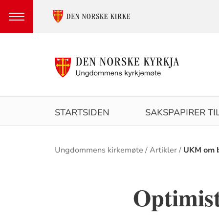
Hovedmeny
STARTSIDEN
SAKSPAPIRER T
Brødsmulesti
Ungdommens kirkemøte
Artikler
UKM om 
Optimiste