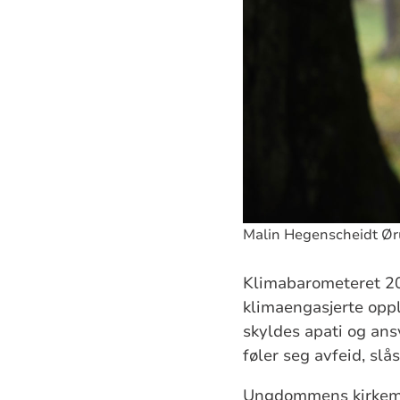
Malin Hegenscheidt Øru
Klimabarometeret 20
klimaengasjerte opple
skyldes apati og ansv
føler seg avfeid, slå
Ungdommens kirkemøte