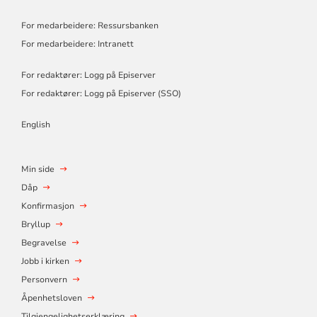
For medarbeidere: Ressursbanken
For medarbeidere: Intranett
For redaktører: Logg på Episerver
For redaktører: Logg på Episerver (SSO)
English
Min side
Dåp
Konfirmasjon
Bryllup
Begravelse
Jobb i kirken
Personvern
Åpenhetsloven
Tilgjengelighetserklæring