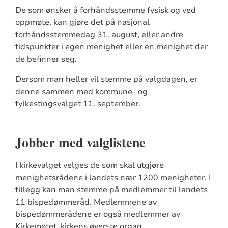
De som ønsker å
forhånds
stemme fysisk og ved
oppmøte, kan gjøre det på nasjonal
forhåndsstemmedag 31. august, eller andre
tidspunkter i egen menighet eller
en
menighet der
de befinner seg.
Dersom man
heller
vil stemme på valgdagen, er
denne sammen med kommune- og
fylkestingsvalget
11. september.
Jobber med valglistene
I kirkevalget
velges de
som skal utgjøre
menighetsrådene i landets nær 1200 menigheter.
I
tillegg kan man stemme på medlemmer til landets
11 bispedømmeråd
. Medlemmene av
bispedømmerådene er også medlemmer av
Kirkemøtet,
kirkens øverste organ
.