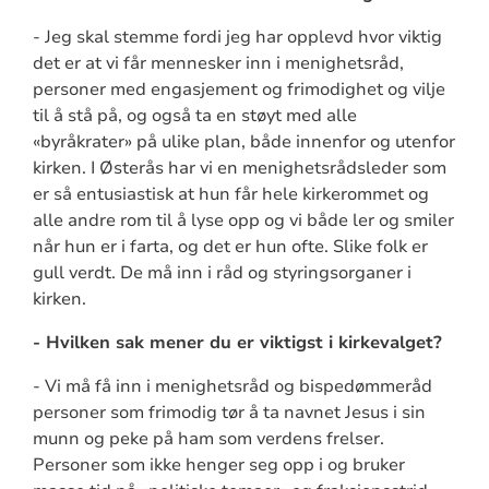
- Jeg skal stemme fordi jeg har opplevd hvor viktig
det er at vi får mennesker inn i menighetsråd,
personer med engasjement og frimodighet og vilje
til å stå på, og også ta en støyt med alle
«byråkrater» på ulike plan, både innenfor og utenfor
kirken. I Østerås har vi en menighetsrådsleder som
er så entusiastisk at hun får hele kirkerommet og
alle andre rom til å lyse opp og vi både ler og smiler
når hun er i farta, og det er hun ofte. Slike folk er
gull verdt. De må inn i råd og styringsorganer i
kirken.
- Hvilken sak mener du er viktigst i kirkevalget?
- Vi må få inn i menighetsråd og bispedømmeråd
personer som frimodig tør å ta navnet Jesus i sin
munn og peke på ham som verdens frelser.
Personer som ikke henger seg opp i og bruker