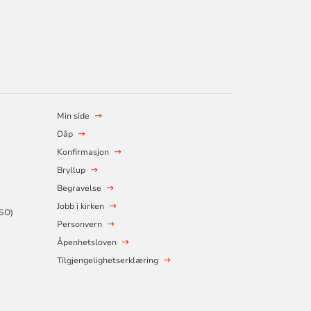
Min side
Dåp
Konfirmasjon
Bryllup
Begravelse
Jobb i kirken
SSO)
Personvern
Åpenhetsloven
Tilgjengelighetserklæring