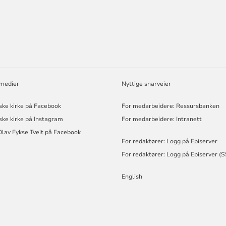
ORMASJON
 medier
Nyttige snarveier
ske kirke på Facebook
For medarbeidere: Ressursbanken
ske kirke på Instagram
For medarbeidere: Intranett
Olav Fykse Tveit på Facebook
For redaktører: Logg på Episerver
For redaktører: Logg på Episerver (
English