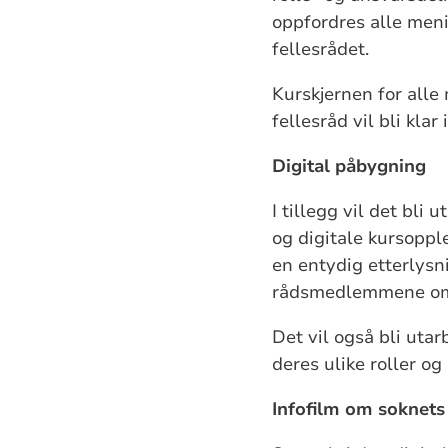
oppfordres alle menig
fellesrådet.
Kurskjernen for alle
fellesråd vil bli kla
Digital påbygning
I tillegg vil det bl
og digitale kursoppl
en entydig etterlysn
rådsmedlemmene om r
Det vil også bli uta
deres ulike roller o
Infofilm om soknets