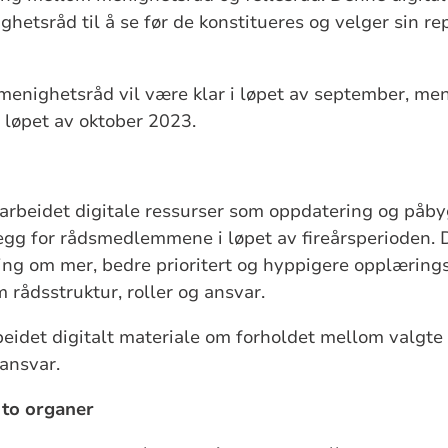
hetsråd til å se før de konstitueres og velger sin re
 menighetsråd vil være klar i løpet av september, men
r i løpet av oktober 2023.
i utarbeidet digitale ressurser som oppdatering og påb
egg for rådsmedlemmene i løpet av fireårsperioden. 
ing om mer, bedre prioritert og hyppigere opplærings
ådsstruktur, roller og ansvar.
rbeidet digitalt materiale om forholdet mellom valgte
g ansvar.
 to organer