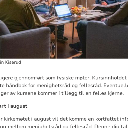
ein Kiserud
ligere gjennomført som fysiske møter. Kursinnholdet
te håndbok for menighetsråd og fellesråd. Eventuell
ger av kursene kommer i tillegg til en felles kjerne.
art i august
ter kirkemøtet i august vil det komme en kortfattet i
ing mellom menighetsråd og fellesråd. Denne digital