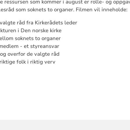
ale ressursen som kommer i august er rolle- og oppg
lesråd som soknets to organer. Filmen vil inneholde
yvalgte råd fra Kirkerådets leder
kturen i Den norske kirke
ellom soknets to organer
medlem - et styreansvar
i og overfor de valgte råd
ktige folk i riktig verv