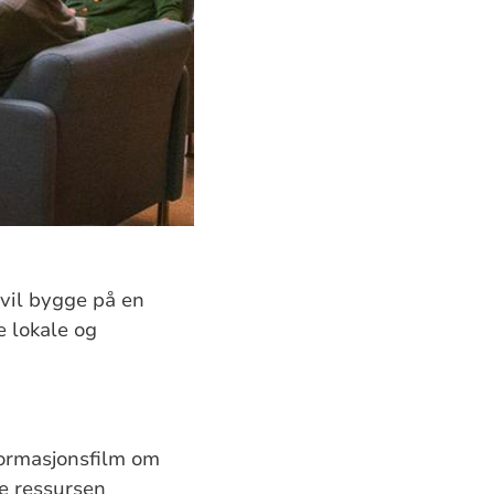
 vil bygge på en
e lokale og
nformasjonsfilm om
e ressursen