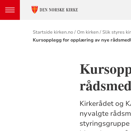
Brødsmulesti
Startside kirken.no
Om kirken
Slik styres ki
Kursopplegg for opplæring av nye rådsme
Kursoppl
rådsme
Kirkerådet og K
nyvalgte rådsm
styringsgruppe 