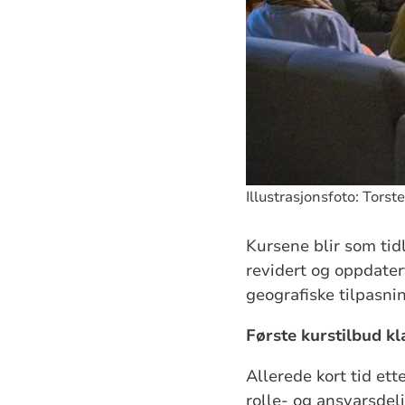
Illustrasjonsfoto: Torst
Kursene blir som tid
revidert og oppdater
geografiske tilpasnin
Første kurstilbud kl
Allerede kort tid et
rolle- og ansvarsdel