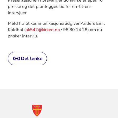
Presentasjonen i Stavanger domkirke er åpen for
presse og det planlegges tid for en-til-en-
intervjuer.
Meld fra til kommunikasjonsrådgiver Anders Emil
Kaldhol (
ak547@kirken.no
/ 98 80 14 28) om du
ønsker intervju.
Del lenke
KONTAKTINFORMASJON
FOR
DEN