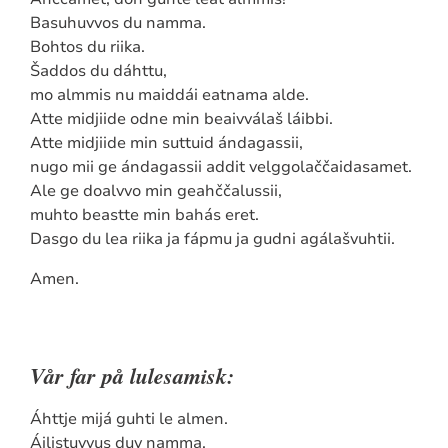
Basuhuvvos du namma.
Bohtos du riika.
Šaddos du dáhttu,
mo almmis nu maiddái eatnama alde.
Atte midjiide odne min beaivválaš láibbi.
Atte midjiide min suttuid ándagassii,
nugo mii ge ándagassii addit velggolaččaidasamet.
Ale ge doalvvo min geahččalussii,
muhto beastte min bahás eret.
Dasgo du lea riika ja fápmu ja gudni agálašvuhtii.
Amen.
Vår far på lulesamisk:
Áhttje mijá guhti le almen.
Ájlistuvvus duv namma.