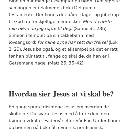
Bibelen har mange eksempler på bønn. Den største
samlingen er i Salmenes bok i Det gamle
testamente. Der finnes det både klage- og jubelrop
til Gud fra forskjellige mennesker:
Men du hørte
min bønn da jeg ropte til deg.
(Salme 31,23b).
Simeon i templet ba sin takkebønn med
lovsangsord:
for mine øyne har sett din frelse!
(Luk
2, 29). Jesus ba også, og et eksempel på det er rett
før han blir tatt til fange og skal dø, da han er i
Getsemane hage. (Matt 26, 36-42).
Hvordan sier Jesus at vi skal be?
En gang spurte disiplene Jesus om hvordan de
skulle be. Da svarte Jesus med å lære dem den
bønnen vi kaller Fadervår eller Vår Far. Under finner
du bønnen på bokmål, nynorsk, nordsamisk,