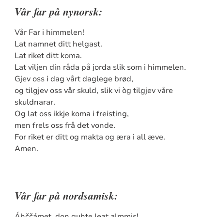
Vår far på nynorsk:
Vår Far i himmelen!
Lat namnet ditt helgast.
Lat riket ditt koma.
Lat viljen din råda på jorda slik som i himmelen.
Gjev oss i dag vårt daglege brød,
og tilgjev oss vår skuld, slik vi òg tilgjev våre
skuldnarar.
Og lat oss ikkje koma i freisting,
men frels oss frå det vonde.
For riket er ditt og makta og æra i all æve.
Amen.
Vår far på nordsamisk:
Áhččámet, don guhte leat almmis!