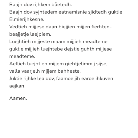
Baajh dov rijhkem båetedh.
Baajh dov syjhtedem eatnamisnie sjidtedh guktie
Elmierijhkesne.
Vedtieh mijjese daan biejjien mijjen fierhten-
beajjetje laejpiem.
Luejhtieh mijjeste maam mijjieh meadteme
guktie mijjieh luejhtebe dejstie guhth mijjese
meadteme.
Aellieh luejhtieh mijjem giehtjelimmij sijse,
valla vaarjelh mijjem bahheste.
Juktie rijhke lea dov, faamoe jih earoe ihkuven
aajkan.
Aamen.