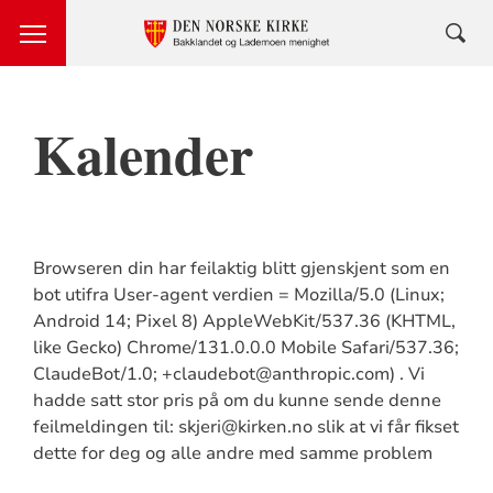
Kalender
Browseren din har feilaktig blitt gjenskjent som en
bot utifra User-agent verdien = Mozilla/5.0 (Linux;
Android 14; Pixel 8) AppleWebKit/537.36 (KHTML,
like Gecko) Chrome/131.0.0.0 Mobile Safari/537.36;
ClaudeBot/1.0; +claudebot@anthropic.com) . Vi
hadde satt stor pris på om du kunne sende denne
feilmeldingen til: skjeri@kirken.no slik at vi får fikset
dette for deg og alle andre med samme problem