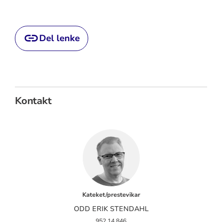
Del lenke
Kontakt
Kateket/prestevikar
ODD ERIK STENDAHL
952 14 846