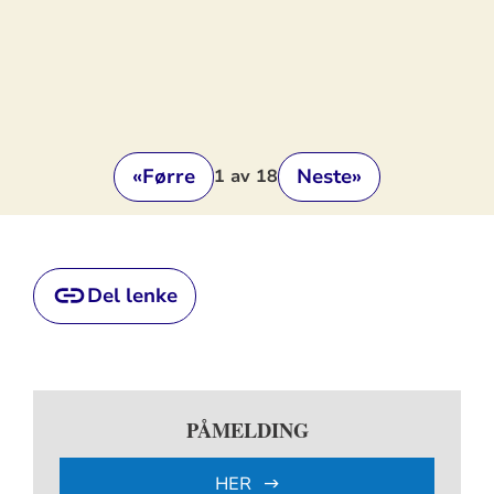
«
Førre
Neste
»
1
av 18
Del lenke
PÅMELDING
HER