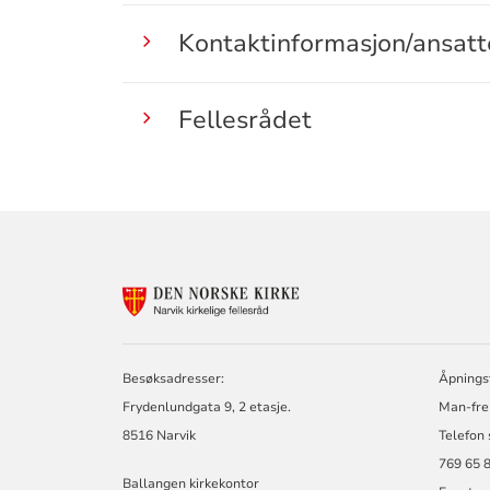
Kontaktinformasjon/ansatt
Fellesrådet
KONTAKTINF
FOR
NARVIK
KIRKELIGE
FELLESRÅD
Besøksadresser:
Åpningst
Frydenlundgata 9, 2 etasje.
Man-fre 
8516 Narvik
Telefon 
769 65 
Ballangen kirkekontor