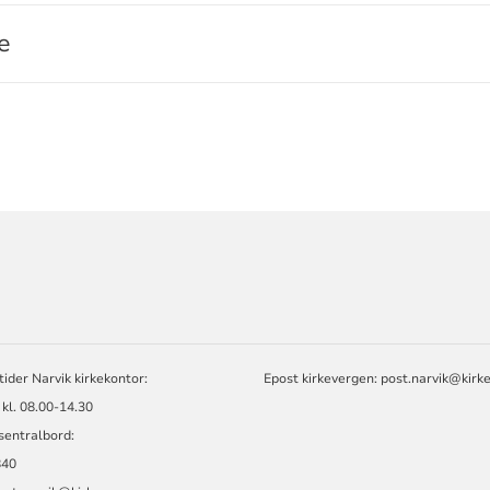
e
ORMASJON
ider Narvik kirkekontor:
Epost kirkevergen:
post.narvik@kirk
kl. 08.00-14.30
sentralbord:
840