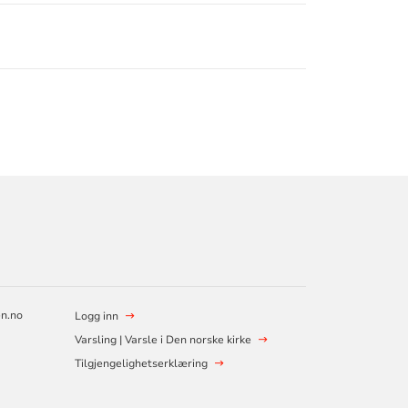
en.no
Logg inn
Varsling | Varsle i Den norske kirke
Tilgjengelighetserklæring