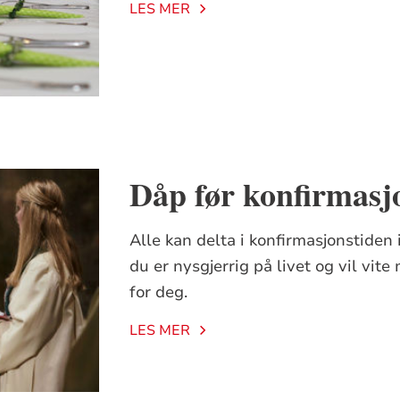
LES MER
Dåp før konfirmasj
Alle kan delta i konfirmasjonstiden i
du er nysgjerrig på livet og vil vit
for deg.
LES MER