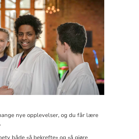
ange nye opplevelser, og du får lære
.
ety både «å bekrefte» og «å gjøre