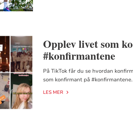
Opplev livet som k
#konfirmantene
På TikTok får du se hvordan konfirma
som konfirmant på #konfirmantene.
LES MER