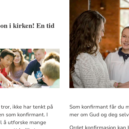
on i kirken! En tid
 tror, ikke har tenkt på
Som konfirmant får du m
en som konfirmant. I
mer om Gud og deg selv
il å utforske mange
Ordet konfirmasjon kan b