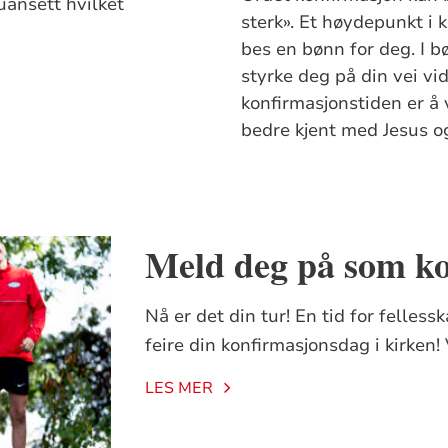
ansett hvilket
sterk». Et høydepunkt i 
bes en bønn for deg. I 
styrke deg på din vei vid
konfirmasjonstiden er å 
bedre kjent med Jesus og
Meld deg på som k
Nå er det din tur! En tid for felless
feire din konfirmasjonsdag i kirke
LES MER