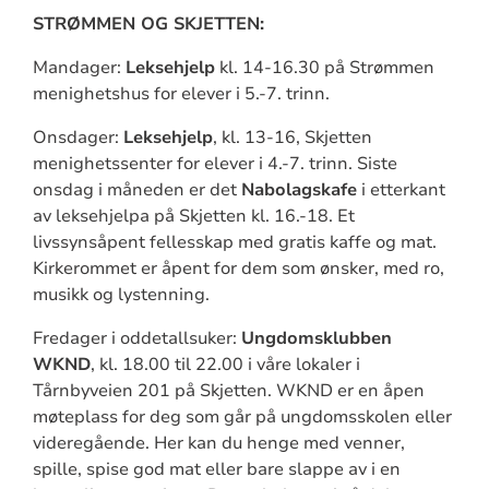
STRØMMEN OG SKJETTEN:
Mandager:
Leksehjelp
kl. 14-16.30 på Strømmen
menighetshus for elever i 5.-7. trinn.
Onsdager:
Leksehjelp
, kl. 13-16, Skjetten
menighetssenter for elever i 4.-7. trinn. Siste
onsdag i måneden er det
Nabolagskafe
i etterkant
av leksehjelpa på Skjetten kl. 16.-18. Et
livssynsåpent fellesskap med gratis kaffe og mat.
Kirkerommet er åpent for dem som ønsker, med ro,
musikk og lystenning.
Fredager i oddetallsuker:
Ungdomsklubben
WKND
, kl. 18.00 til 22.00 i våre lokaler i
Tårnbyveien 201 på Skjetten. WKND er en åpen
møteplass for deg som går på ungdomsskolen eller
videregående. Her kan du henge med venner,
spille, spise god mat eller bare slappe av i en