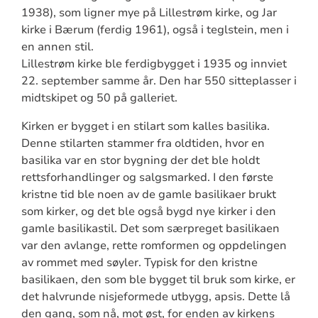
1938), som ligner mye på Lillestrøm kirke, og Jar
kirke i Bærum (ferdig 1961), også i teglstein, men i
en annen stil.
Lillestrøm kirke ble ferdigbygget i 1935 og innviet
22. september samme år. Den har 550 sitteplasser i
midtskipet og 50 på galleriet.
Kirken er bygget i en stilart som kalles basilika.
Denne stilarten stammer fra oldtiden, hvor en
basilika var en stor bygning der det ble holdt
rettsforhandlinger og salgsmarked. I den første
kristne tid ble noen av de gamle basilikaer brukt
som kirker, og det ble også bygd nye kirker i den
gamle basilikastil. Det som særpreget basilikaen
var den avlange, rette romformen og oppdelingen
av rommet med søyler. Typisk for den kristne
basilikaen, den som ble bygget til bruk som kirke, er
det halvrunde nisjeformede utbygg, apsis. Dette lå
den gang, som nå, mot øst, for enden av kirkens