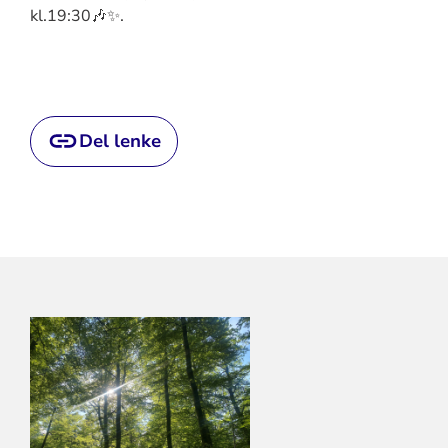
kl.19:30🎶✨.
Del lenke
KONTAKTINFORMASJON
FOR
LARVIK
KIRKELIGE
FELLESRÅD