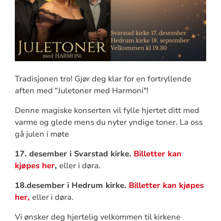
Tradisjonen tro! Gjør deg klar for en fortryllende
aften med "Juletoner med Harmoni"!
Denne magiske konserten vil fylle hjertet ditt med
varme og glede mens du nyter yndige toner. La oss
gå julen i møte
17. desember i Svarstad kirke.
Billetter kan
kjøpes
her
,
eller i døra.
18.desember i Hedrum kirke.
Billetter kan kjøpes
her,
eller i døra.
Vi ønsker deg hjertelig velkommen til kirkene