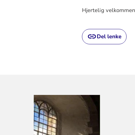
Hjertelig velkommen
Del lenke
KONTAKTINF
FOR
LARVIK
KIRKELIGE
FELLESRÅD