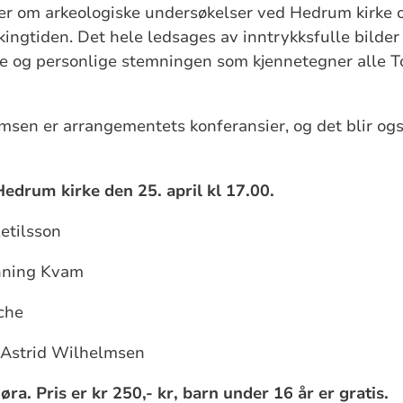
ler om arkeologiske undersøkelser ved Hedrum kirke 
ikingtiden. Det hele ledsages av inntrykksfulle bilde
 og personlige stemningen som kjennetegner alle 
msen er arrangementets konferansier, og det blir og
edrum kirke den 25. april kl 17.00.
etilsson
nning Kvam
che
 Astrid Wilhelmsen
døra. Pris er kr 250,- kr, barn under 16 år er gratis.