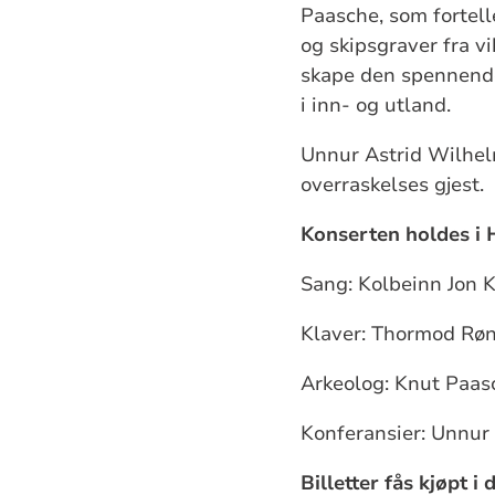
Paasche, som fortel
og skipsgraver fra v
skape den spennende
i inn- og utland.
Unnur Astrid Wilhel
overraskelses gjest.
Konserten holdes i H
Sang: Kolbeinn Jon K
Klaver: Thormod Rø
Arkeolog: Knut Paas
Konferansier: Unnur
Billetter fås kjøpt i 