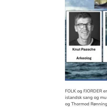
FOLK og FJORDER er 
islandsk sang og mus
og Thormod Rønning 