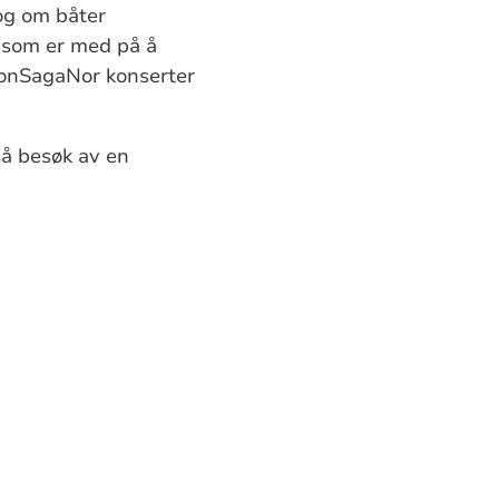
og om båter
r som er med på å
TonSagaNor konserter
så besøk av en