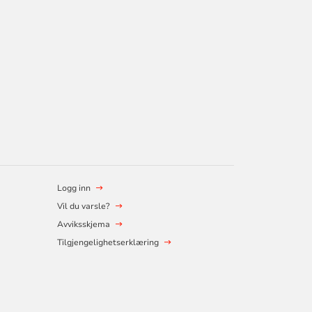
Logg inn
Vil du varsle?
Avviksskjema
Tilgjengelighetserklæring