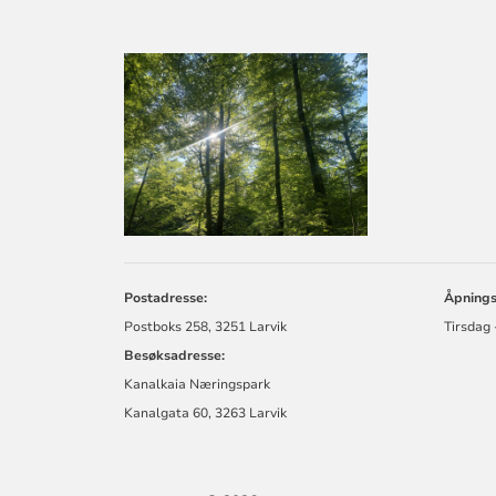
KONTAKTINF
FOR
LARVIK
KIRKELIGE
FELLESRÅD
Postadresse:
Åpningst
Postboks 258, 3251 Larvik
Tirsdag 
Besøksadresse:
Kanalkaia Næringspark
Kanalgata 60, 3263 Larvik