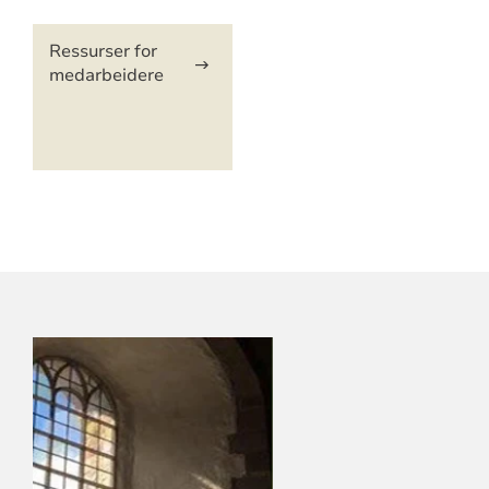
Artikkelsnarveger
Ressurser for
medarbeidere
KONTAKTINFORMASJON
FOR
LARVIK
KIRKELIGE
FELLESRÅD