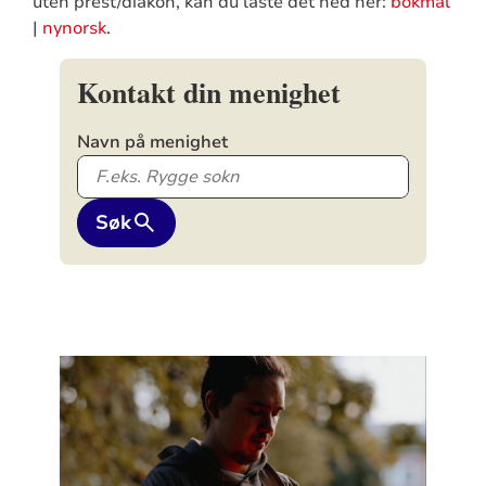
uten prest/diakon, kan du laste det ned her:
bokmål
|
nynorsk
.
Kontakt din menighet
Navn på menighet
Søk