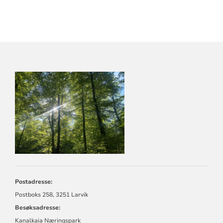
KONTAKTINFORMASJON
FOR
LARVIK
KIRKELIGE
FELLESRÅD
Postadresse:
Postboks 258, 3251 Larvik
Besøksadresse:
Kanalkaia Næringspark