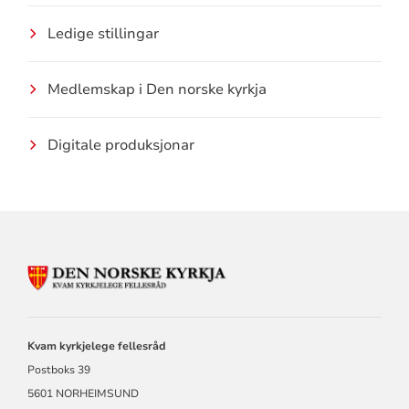
Ledige stillingar
Medlemskap i Den norske kyrkja
Digitale produksjonar
KONTAKTINFORMASJON
FOR
KVAM
KYRKJELEGE
FELLESRÅD
Kvam kyrkjelege fellesråd
Postboks 39
5601 NORHEIMSUND