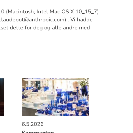
/5.0 (Macintosh; Intel Mac OS X 10_15_7)
claudebot@anthropic.com) . Vi hadde
ikset dette for deg og alle andre med
6.5.2026
Sommertur