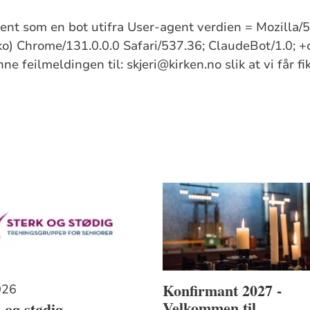
kjent som en bot utifra User-agent verdien = Mozilla
) Chrome/131.0.0.0 Safari/537.36; ClaudeBot/1.0; +
e feilmeldingen til: skjeri@kirken.no slik at vi får f
Konfirmant 2027 -
026
Velkommen til
 og stødig