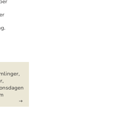
ber
ber
ng.
mlinger,
r,
jonsdagen
m