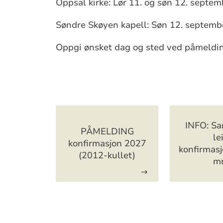
Oppsal kirke: Lør 11. og søn 12. septem
Søndre Skøyen kapell: Søn 12. septem
Oppgi ønsket dag og sted ved påmeldi
Artikkelsnarveger
INFO: Sa
PÅMELDING
lei
konfirmasjon 2027
konfirmas
(2012-kullet)
m