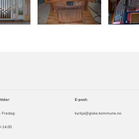
ORMASJON
tider
:
E-post:
- Fredag:
kyrkja@giske.kommune.no
0-14.00