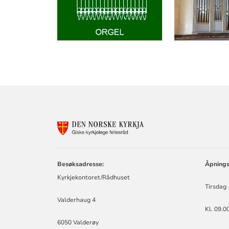
KONTAKTINF
FOR
GISKE
KYRKJELEGE
FELLESRÅD
Besøksadresse:
Åpnings
Kyrkjekontoret/Rådhuset
Tirsdag 
Valderhaug 4
Kl. 09.0
6050 Valderøy