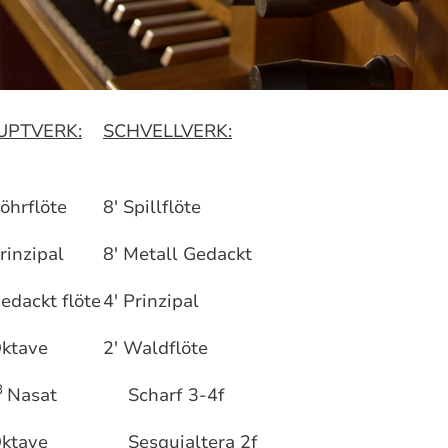
UPTVERK:
SCHVELLVERK:
Röhrflöte
8' Spillflöte
rinzipal
8' Metall Gedackt
Gedackt flöte
4' Prinzipal
Oktave
2' Waldflöte
3
Nasat
Scharf 3-4f
Oktave
Sesquialtera 2f