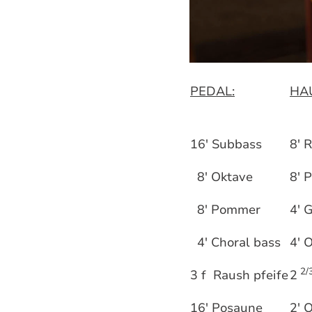
PEDAL:
HA
16' Subbass
8' 
8' Oktave
8' P
8' Pommer
4' 
4' Choral bass
4' 
2/
3 f Raush pfeife
2
16' Posaune
2' 