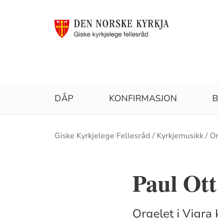
DÅP
KONFIRMASJON
B
Brødsmulesti
Giske Kyrkjelege Fellesråd
Kyrkjemusikk
O
Paul Ott
Orgelet i Vigra