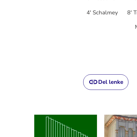
4' Schalmey
8' 
Mi
Del lenke
Artikkelsnarveger