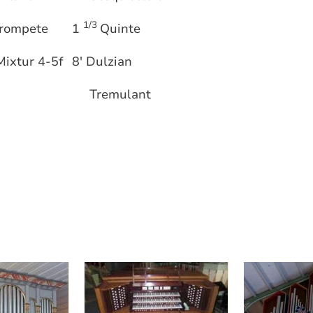
1/3
Trompete
1
Quinte
xtur 4-5f
8' Dulzian
Tremulant