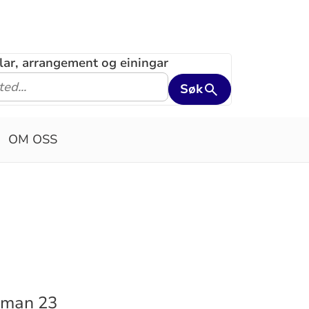
klar, arrangement og einingar
Søk
OM OSS
saman 23