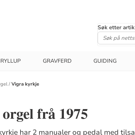
Søk etter arti
RYLLUP
GRAVFERD
GUIDING
rgel
Vigra kyrkje
 orgel frå 1975
 kyrkje har 2 manualer og pedal med til