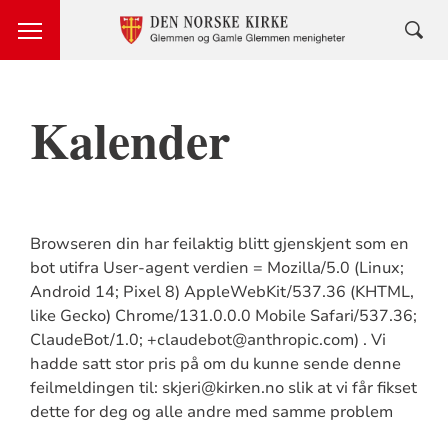
Kalender
Browseren din har feilaktig blitt gjenskjent som en
bot utifra User-agent verdien = Mozilla/5.0 (Linux;
Android 14; Pixel 8) AppleWebKit/537.36 (KHTML,
like Gecko) Chrome/131.0.0.0 Mobile Safari/537.36;
ClaudeBot/1.0; +claudebot@anthropic.com) . Vi
hadde satt stor pris på om du kunne sende denne
feilmeldingen til: skjeri@kirken.no slik at vi får fikset
dette for deg og alle andre med samme problem