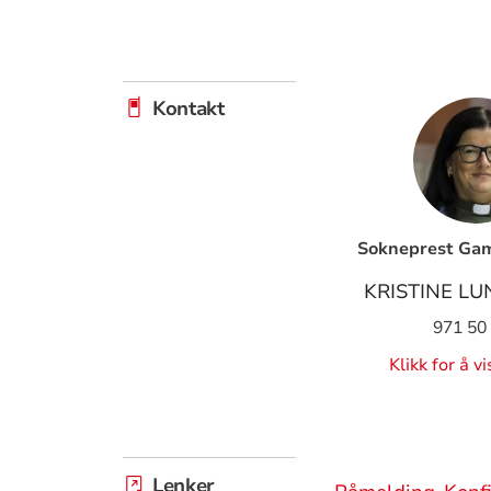
Kontakt
Sokneprest Ga
KRISTINE L
971 50
Klikk for å v
Lenker