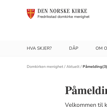
HVA SKJER?
DÅP
OM O
Brødsmulesti
Domkirken menighet
Aktuelt
Påmelding(3
Påmeldin
Velkommen til 