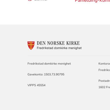
Påmelding-Konf
KONTAKTINF
FOR
DOMKIRKEN
MENIGHET
Fredrikstad domkirke menighet
Kontora
Fredriks
Gavekonto: 1503.73.90795
Postadr
VIPPS 45554
1602 Fr