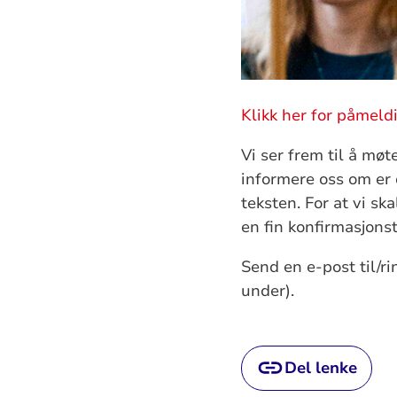
Klikk her for påmeld
Vi ser frem til å mø
informere oss om er 
teksten. For at vi s
en fin konfirmasjons
Send en e-post til/
under).
Del lenke