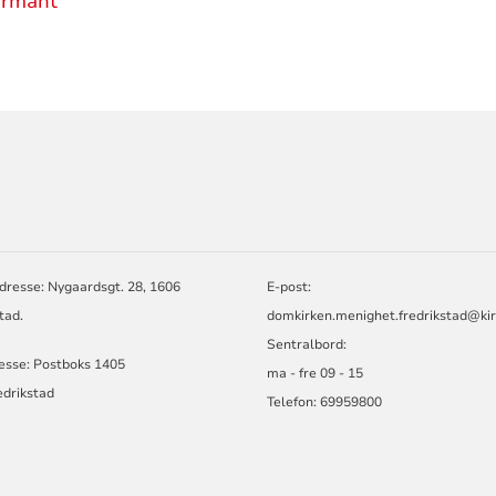
irmant
ORMASJON
dresse: Nygaardsgt. 28, 1606
E-post:
tad.
domkirken.menighet.fredrikstad@ki
Sentralbord:
esse: Postboks 1405
ma - fre 09 - 15
edrikstad
Telefon: 69959800