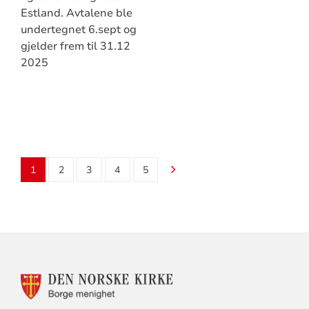
Estland. Avtalene ble
undertegnet 6.sept og
gjelder frem til 31.12
2025
1
2
3
4
5
KONTAKTINFORMASJON
FOR
BORGE