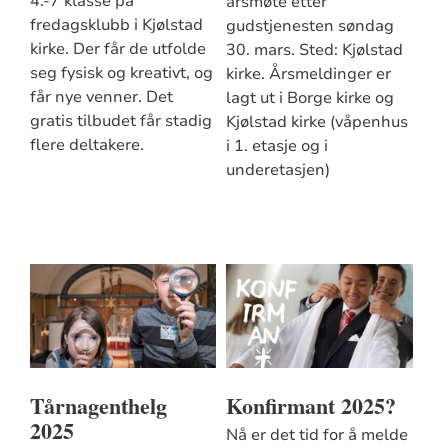
4.-7 klasse på
årsmøte etter
fredagsklubb i Kjølstad
gudstjenesten søndag
kirke. Der får de utfolde
30. mars. Sted: Kjølstad
seg fysisk og kreativt, og
kirke. Årsmeldinger er
får nye venner. Det
lagt ut i Borge kirke og
gratis tilbudet får stadig
Kjølstad kirke (våpenhus
flere deltakere.
i 1. etasje og i
underetasjen)
Tårnagenthelg
Konfirmant 2025?
2025
Nå er det tid for å melde