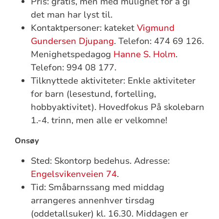
Pris: gratis, men med mulighet for å gi
det man har lyst til.
Kontaktpersoner: kateket
Vigmund
Gundersen Djupang
. Telefon: 474 69 126.
Menighetspedagog
Hanne S. Holm
.
Telefon: 994 08 177.
Tilknyttede aktiviteter: Enkle aktiviteter
for barn (lesestund, fortelling,
hobbyaktivitet). Hovedfokus På skolebarn
1.-4. trinn, men alle er velkomne!
Onsøy
Sted: Skontorp bedehus. Adresse:
Engelsvikenveien 74
.
Tid: Småbarnssang med middag
arrangeres annenhver tirsdag
(oddetallsuker) kl. 16.30. Middagen er