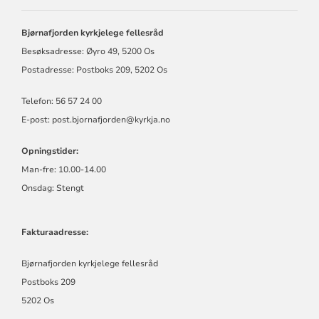
BJØRNAFJORDEN
KYRKJELEGE
FELLESRÅD
Bjørnafjorden kyrkjelege fellesråd
Besøksadresse: Øyro 49, 5200 Os
Postadresse: Postboks 209, 5202 Os
Telefon: 56 57 24 00
E-post: post.bjornafjorden@kyrkja.no
Opningstider:
Man-fre: 10.00-14.00
Onsdag: Stengt
Fakturaadresse:
Bjørnafjorden kyrkjelege fellesråd
Postboks 209
5202 Os