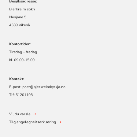
Besøksadresse:
Bjerkreim sokn
Nesjane 5
4389 Vikeså
Kontortider:
Tirsdag – fredag
kl. 09.00-15.00
Kontakt:
E-post:
post@bjerkreimkyrkja.no
Tlf:
51201198
Vil du varsle
Tilgjengelegheitserklæring