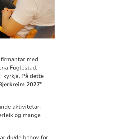
onfirmantar med
ena Fuglestad,
 kyrkja. På dette
 Bjerkreim 2027"
.
nde aktivitetar.
ærleik og mange
ar du/de behov for