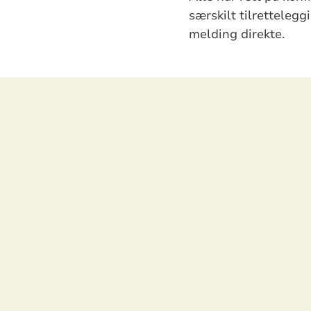
særskilt tilrettelegg
melding direkte.