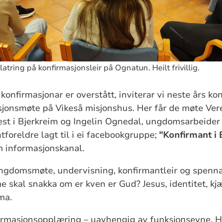
latring på konfirmasjonsleir på Ognatun. Heilt frivillig.
s konfirmasjonar er overstått, inviterar vi neste års k
asjonsmøte på Vikeså misjonshus. Her får de møte Ver
t i Bjerkreim og Ingelin Ognedal, ungdomsarbeider i
tforeldre lagt til i ei facebookgruppe;
"Konfirmant i
 informasjonskanal.
ungdomsmøte, undervisning, konfirmantleir og spenna
skal snakka om er kven er Gud? Jesus, identitet, kj
ma.
firmasjonsopplæring – uavhengig av funksjonsevne. H