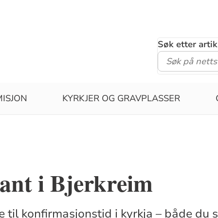
Søk etter arti
MISJON
KYRKJER OG GRAVPLASSER
ant i Bjerkreim
 til konfirmasjonstid i kyrkja – både du so