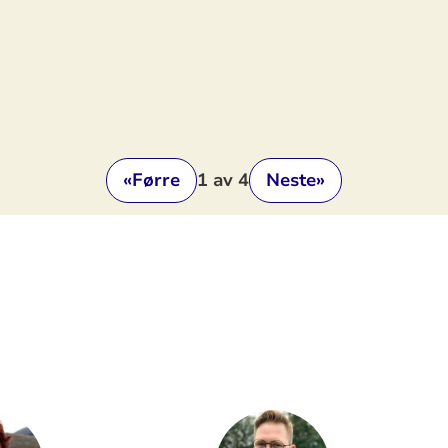
«
Førre
1
av 4
Neste
»