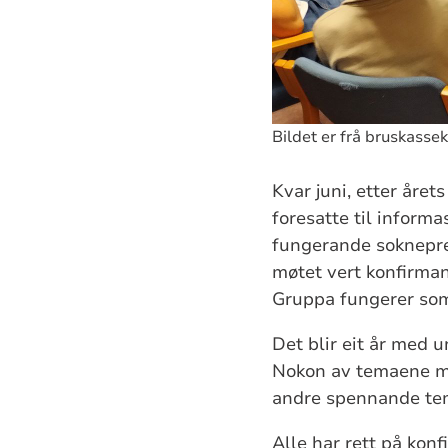
Bildet er frå bruskassek
Kvar juni, etter året
foresatte til inform
fungerande soknepres
møtet vert konfirman
Gruppa fungerer som
Det blir eit år med 
Nokon av temaene me 
andre spennande te
Alle har rett på kon