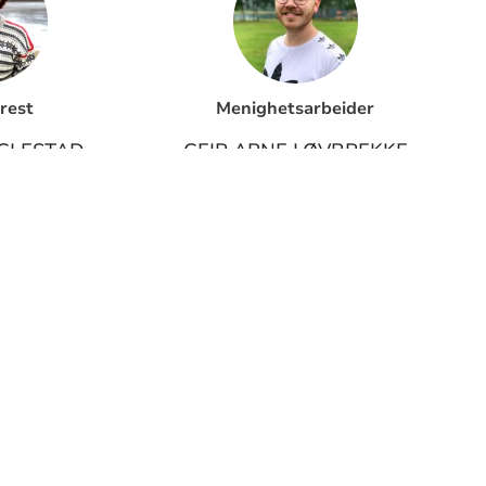
rest
Menighetsarbeider
GLESTAD
GEIR ARNE LØVBREKKE
BJERKREIM
45264045
91781180
ise e-post
Klikk for å vise e-post
ORMASJON