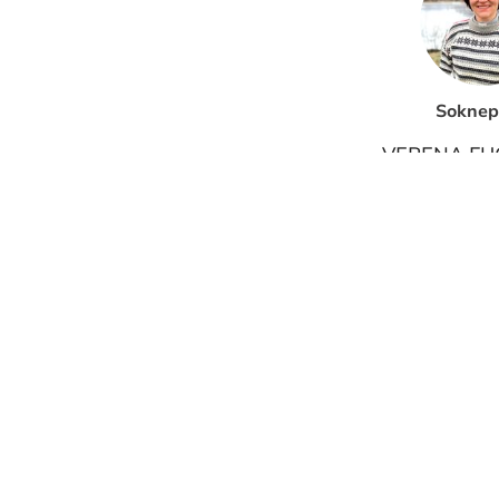
Soknep
VERENA FU
51201197 / 
Klikk for å v
KONTAKTINF
FOR