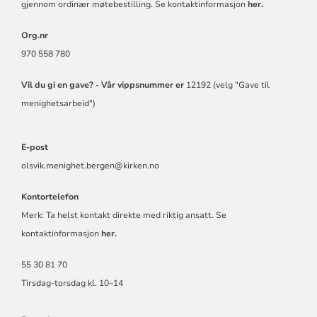
gjennom ordinær møtebestilling. Se kontaktinformasjon
her.
Org.nr
970 558 780
Vil du gi en gave? -
Vår vippsnummer er
12192 (velg "Gave til
menighetsarbeid")
E-post
olsvik.menighet.bergen@kirken.no
Kontortelefon
Merk: Ta helst kontakt direkte med riktig ansatt. Se
kontaktinformasjon
her.
55 30 81 70
Tirsdag-torsdag kl. 10–14