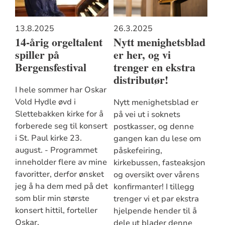
13.8.2025
26.3.2025
14-årig orgeltalent
Nytt menighetsblad
spiller på
er her, og vi
Bergensfestival
trenger en ekstra
distributør!
I hele sommer har Oskar
Vold Hydle øvd i
Nytt menighetsblad er
Slettebakken kirke for å
på vei ut i soknets
forberede seg til konsert
postkasser, og denne
i St. Paul kirke 23.
gangen kan du lese om
august. - Programmet
påskefeiring,
inneholder flere av mine
kirkebussen, fasteaksjon
favoritter, derfor ønsket
og oversikt over vårens
jeg å ha dem med på det
konfirmanter! I tillegg
som blir min største
trenger vi et par ekstra
konsert hittil, forteller
hjelpende hender til å
Oskar.
dele ut blader denne