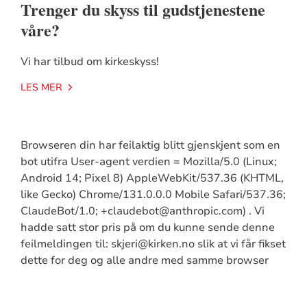
Trenger du skyss til gudstjenestene
våre?
Vi har tilbud om kirkeskyss!
LES MER
Browseren din har feilaktig blitt gjenskjent som en
bot utifra User-agent verdien = Mozilla/5.0 (Linux;
Android 14; Pixel 8) AppleWebKit/537.36 (KHTML,
like Gecko) Chrome/131.0.0.0 Mobile Safari/537.36;
ClaudeBot/1.0; +claudebot@anthropic.com) . Vi
hadde satt stor pris på om du kunne sende denne
feilmeldingen til: skjeri@kirken.no slik at vi får fikset
dette for deg og alle andre med samme browser