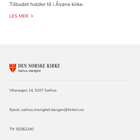
Tilbudet holder til i Åsane kirke.
LES MER
KONTAKTINFORMASJON
FOR
SALHUS
MENIGHET
Vikavegen 14, 5107 Salhus
Epost: salhus.menighet.bergen@kirken.no
Tlf: 55362240