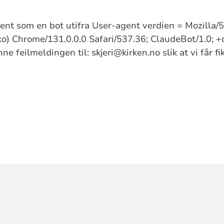
kjent som en bot utifra User-agent verdien = Mozilla
) Chrome/131.0.0.0 Safari/537.36; ClaudeBot/1.0; +
e feilmeldingen til: skjeri@kirken.no slik at vi får f
ORMASJON