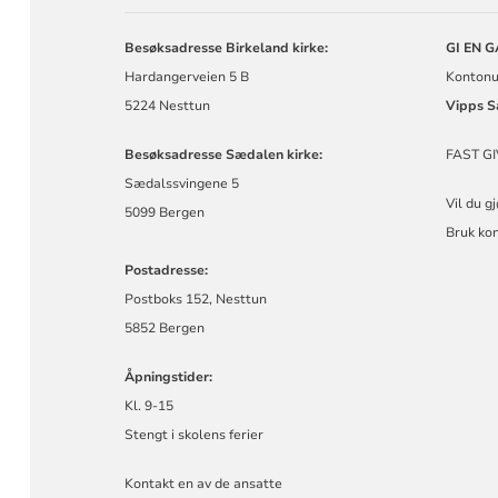
MENIGHET
Besøksadresse Birkeland kirke:
GI EN 
Hardangerveien 5 B
Kontonu
5224 Nesttun
Vipps
S
Besøksadresse Sædalen kirke:
FAST GI
Sædalssvingene 5
Vil du g
5099 Bergen
Bruk ko
Postadresse:
Postboks 152, Nesttun
5852 Bergen
Åpningstider:
Kl. 9-15
Stengt i skolens ferier
Kontakt en av de ansatte