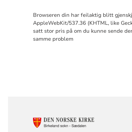
Browseren din har feilaktig blitt gjens
AppleWebKit/537.36 (KHTML, like Gecko
satt stor pris på om du kunne sende denn
samme problem
KONTAKTINF
FOR
SÆDALEN