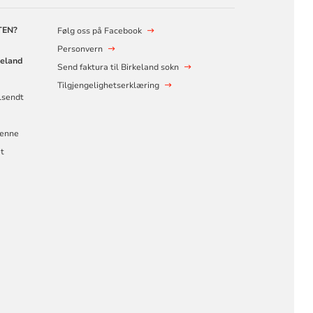
TEN?
Følg oss på Facebook
Personvern
keland
Send faktura til Birkeland sokn
Tilgjengelighetserklæring
ilsendt
denne
t