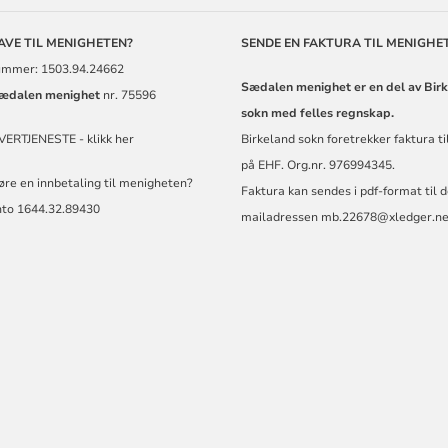
GAVE TIL MENIGHETEN?
SENDE EN FAKTURA TIL MENIGHE
mmer: 1503.94.24662
Sædalen menighet er en del av Bir
ædalen menighet
nr. 75596
sokn med felles regnskap.
VERTJENESTE - klikk her
Birkeland sokn foretrekker faktura t
på EHF. Org.nr. 976994345.
jøre en innbetaling til menigheten?
Faktura kan sendes i pdf-format til 
nto 1644.32.89430
mailadressen
mb.22678@xledger.ne