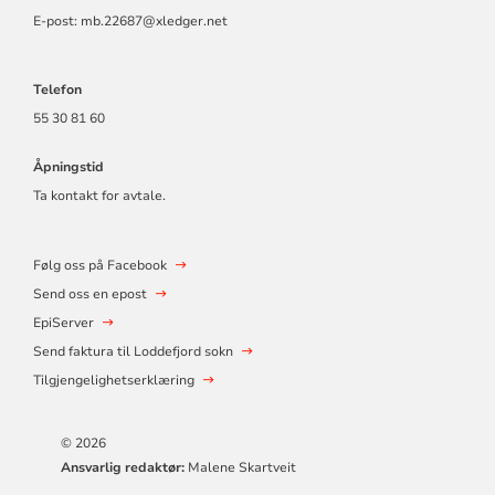
E-post: mb.22687@xledger.net
Telefon
55 30 81 60
Åpningstid
Ta kontakt for avtale.
Følg oss på Facebook
Send oss en epost
EpiServer
Send faktura til Loddefjord sokn
Tilgjengelighetserklæring
© 2026
Ansvarlig redaktør:
Malene Skartveit