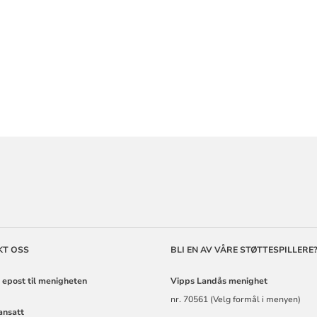
ORMASJON
KT OSS
BLI EN AV VÅRE STØTTESPILLERE
 epost til menigheten
Vipps Landås
menighet
nr. 70561 (Velg formål i menyen)
ansatt