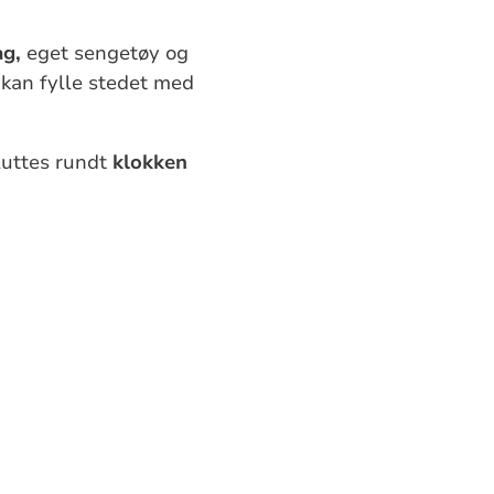
ag,
eget sengetøy og
 kan fylle stedet med
luttes rundt
klokken