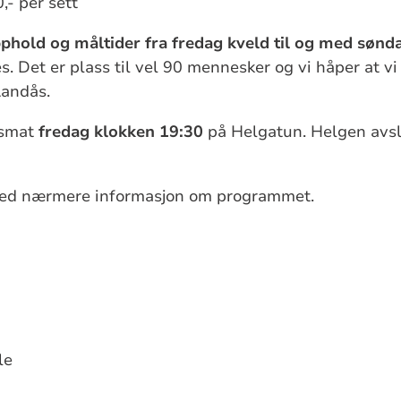
,- per sett
pphold og måltider fra fredag
kveld til og med sønd
 Det er plass til vel 90 mennesker og vi håper at vi
Landås.
dsmat
fredag klokken 19:30
på Helgatun. Helgen avs
med nærmere informasjon om programmet.
le