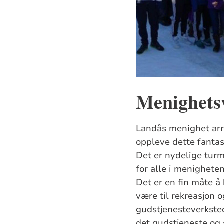
Menighets
Landås menighet arra
oppleve dette fantas
Det er nydelige turm
for alle i menigheten
Det er en fin måte å
være til rekreasjon o
gudstjenesteverksted
det gudstjeneste og 