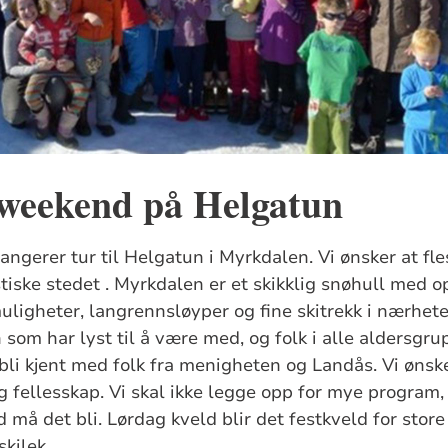
weekend på Helgatun
ngerer tur til Helgatun i Myrkdalen. Vi ønsker at fle
tiske stedet . Myrkdalen er et skikklig snøhull med o
uligheter, langrennsløyper og fine skitrekk i nærhet
 som har lyst til å være med, og folk i alle aldersgr
 bli kjent med folk fra menigheten og Landås. Vi ønsk
g fellesskap. Vi skal ikke legge opp for mye program,
 må det bli. Lørdag kveld blir det festkveld for stor
skilek.