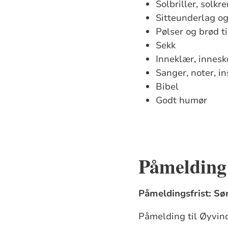
Solbriller, solkr
Sitteunderlag o
Pølser og brød ti
Sekk
Inneklær, innesko
Sanger, noter, i
Bibel
Godt humør
Påmelding
Påmeldingsfrist: Sø
Påmelding til Øyvin