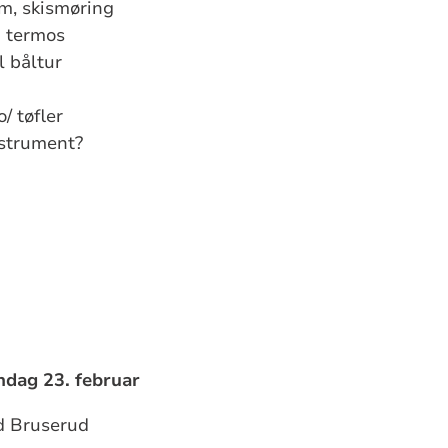
em, skismøring
g termos
l båltur
/ tøfler
nstrument?
ndag 23. februar
d Bruserud