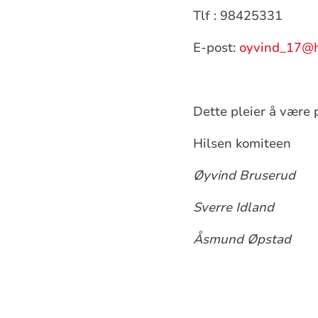
Tlf : 98425331
E-post:
oyvind_17@h
Dette pleier å være 
Hilsen komiteen
Øyvind Bruserud
Sverre Idland
Åsmund Øpstad