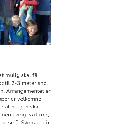
st mulig skal få
pptil 2-3 meter snø.
en. Arrangementet er
upper er velkomne.
er at helgen skal
 men aking, skiturer,
e og små. Søndag blir