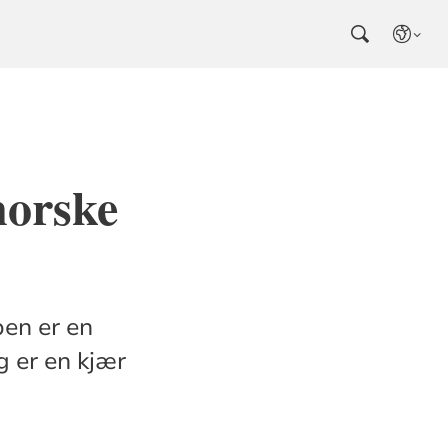
norske
pen er en
g er en kjær