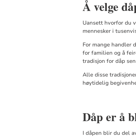
Å velge dåp
Uansett hvorfor du v
mennesker i tusenvis
For mange handler då
for familien og å fei
tradisjon for dåp sene
Alle disse tradisjon
høytidelig begivenh
Dåp er å b
I dåpen blir du del 