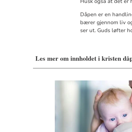
Husk også at det er h
Dåpen er en handling
bærer gjennom liv o
ser ut. Guds løfter 
Les mer om innholdet i kristen då
Da trådte Jesus fram og talte til d
disipler: Døp dem til Faderens og
jeg er med dere alle dager inntil 