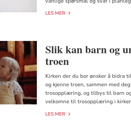
vanlige spørsmål og svar i planle
LES MER
 skulle røre ved dem, men disiplene viste dem bort.
D
eg, og hindre dem ikke! For Guds rike tilhører slike
Slik kan barn og u
 et lite barn, skal ikke komme inn i det.»
Og han tok 
troen
Kirken der du bor ønsker å bidra ti
og kjenne troen, sammen med deg 
trosopplæring, og tilbys til barn og
velkomne til trosopplæring i kirke
LES MER