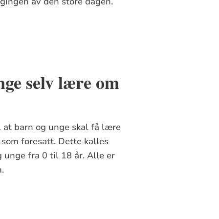
ggingen av den store dagen.
a Jesus så det, ble han sint og sa til
 som dem.
nge selv lære om
Sannelig, jeg sier dere: Den
dem inn til seg, la hendene på dem og
l at barn og unge skal få lære
som foresatt. Dette kalles
 unge fra 0 til 18 år. Alle er
n.