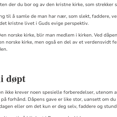
ten der du bor og av den kristne kirke, som strekker 
g til å samle de man har nær, som slekt, faddere, v
et kristne livet i Guds evige perspektiv.
Den norske kirke, blir man medlem i kirken. Ved dåpe
 norske kirke, men også en del av et verdensvidt fe
den.
li døpt
n ikke krever noen spesielle forberedelser, utenom 
 på forhånd. Dåpens gave er like stor, uansett om du
dagen eller om det kun er deg selv, faddere og stunde