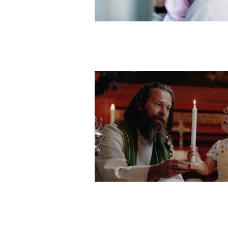
De bar små barn til ham for at han
dem: «La de små barna komme til m
som ikke tar imot Guds rike slik som
velsignet dem.