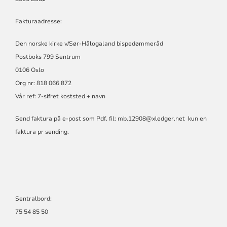
Fakturaadresse:
Den norske kirke v/Sør-Hålogaland bispedømmeråd
Postboks 799 Sentrum
0106 Oslo
Org nr: 818 066 872
Vår ref: 7-sifret koststed + navn
Send faktura på e-post som Pdf. fil:
mb.12908@xledger.net
kun en
faktura pr sending.
Sentralbord:
75 54 85 50