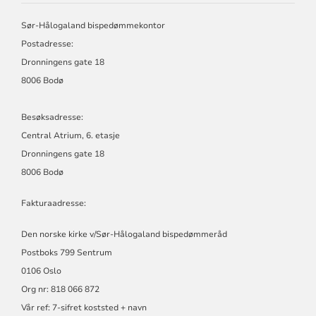
NORSKE
KIRKE,
Sør-Hålogaland bispedømmekontor
SØR-
Postadresse:
HÅLOGALAND
BISPEDØMME
Dronningens gate 18
8006 Bodø
Besøksadresse:
Central Atrium, 6. etasje
Dronningens gate 18
8006 Bodø
Fakturaadresse:
Den norske kirke v/Sør-Hålogaland bispedømmeråd
Postboks 799 Sentrum
0106 Oslo
Org nr: 818 066 872
Vår ref: 7-sifret koststed + navn