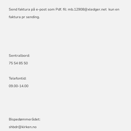
Send faktura på e-post som Pdf. fil:
mb.12908@xledger.net
kun en
faktura pr sending.
Sentralbord:
75 54 85 50
Telefontid:
09.00-14.00
Bispedømmerådet:
shbdr@kirken.no