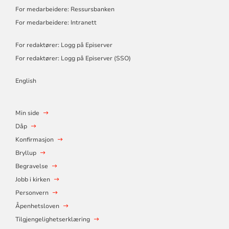
For medarbeidere: Ressursbanken
For medarbeidere: Intranett
For redaktører: Logg på Episerver
For redaktører: Logg på Episerver (SSO)
English
Min side
Dåp
Konfirmasjon
Bryllup
Begravelse
Jobb i kirken
Personvern
Åpenhetsloven
Tilgjengelighetserklæring