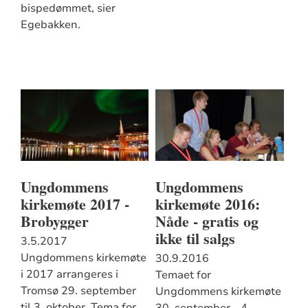
bispedømmet, sier
Egebakken.
Ungdommens
Ungdommens
kirkemøte 2017 -
kirkemøte 2016:
Brobygger
Nåde - gratis og
ikke til salgs
3.5.2017
Ungdommens kirkemøte
30.9.2016
i 2017 arrangeres i
Temaet for
Tromsø 29. september
Ungdommens kirkemøte
til 3. oktober. Tema for
30. september - 4.