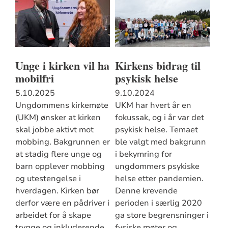
Unge i kirken vil ha
Kirkens bidrag til
mobilfri
psykisk helse
5.10.2025
9.10.2024
Ungdommens kirkemøte
UKM har hvert år en
(UKM) ønsker at kirken
fokussak, og i år var det
skal jobbe aktivt mot
psykisk helse. Temaet
mobbing. Bakgrunnen er
ble valgt med bakgrunn
at stadig flere unge og
i bekymring for
barn opplever mobbing
ungdommers psykiske
og utestengelse i
helse etter pandemien.
hverdagen. Kirken bør
Denne krevende
derfor være en pådriver i
perioden i særlig 2020
arbeidet for å skape
ga store begrensninger i
trygge og inkluderende
fysiske møter og