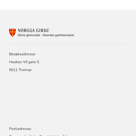
KONTAKTINFORMASJON
FOR
SAMISK
KIRKERÅD
-
Besøksadresse:
SÁMI
Haakon VII gate 5
GIRKORÁĐĐI
9011 Tromsø
-
SÁME
GIRKORÁDE
-
SAEMIEN
GÆRHKOERAERIE
Postadresse: