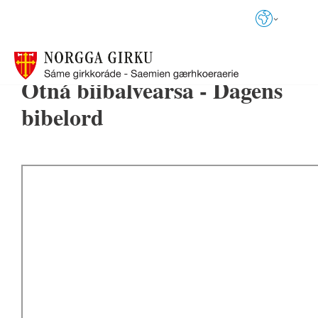
Språkvalg
Otná biibalvearsa - Dagens
bibelord