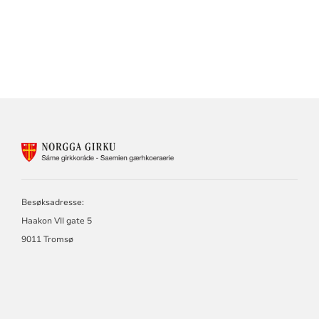
KONTAKTINFORMASJON
FOR
SAMISK
KIRKERÅD
-
Besøksadresse:
SÁMI
Haakon VII gate 5
GIRKORÁĐĐI
9011 Tromsø
-
SÁME
GIRKORÁDE
-
SAEMIEN
GÆRHKOERAERIE