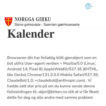
Språkvalg
Kalender
Browseren din har feilaktig blitt gjenskjent som en
bot utifra User-agent verdien = Mozilla/5.0 (Linux;
Android 14; Pixel 8) AppleWebKit/537.36 (KHTML,
like Gecko) Chrome/131.0.0.0 Mobile Safari/537.36;
ClaudeBot/1.0; +claudebot@anthropic.com) . Vi
hadde satt stor pris på om du kunne sende denne
feilmeldingen til: skjeri@kirken.no slik at vi får fikset
dette for deg og alle andre med samme problem