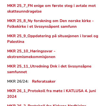
MKR 25_7_FN enige om første steg i avtale mot
skatteunndragelse
MKR 25_8_Ny forskning om Den norske kirke -
Folkekirke i et livssynsåpent samfunn
MKR 25_9_
Oppdatering på situasjonen i Israel og
Palestina
MKR 25_10_Høringssvar -
ekstremismekommisjonen
MKR 25_11_Utredning Dnk i det livssynsåpne
samfunnet
MKR 26/24:
Referatsaker
MKR 26_1_Protokoll fra møte i KATLUSA 4. juni
2024