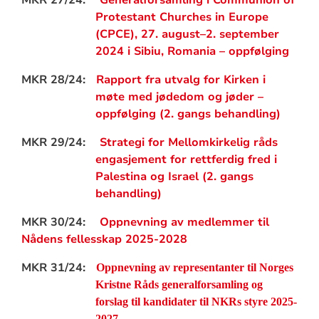
MKR 27/24:
Generalforsamling i Communion of
Protestant Churches in Europe
(CPCE), 27. august–2. september
2024 i Sibiu, Romania – oppfølging
MKR 28/24:
Rapport fra utvalg for Kirken i
møte med jødedom og jøder –
oppfølging (2. gangs behandling)
MKR 29/24:
Strategi for Mellomkirkelig råds
engasjement for rettferdig fred i
Palestina og Israel (2. gangs
behandling)
MKR 30/24:
Oppnevning av medlemmer til
Nådens fellesskap 2025-2028
MKR 31/24:
Oppnevning av representanter til Norges
Kristne Råds generalforsamling og
forslag til kandidater til NKRs styre 2025-
2027