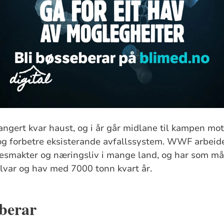
angert kvar haust, og i år går midlane til kampen mot 
og forbetre eksisterande avfallssystem. WWF arbeide
resmakter og næringsliv i mange land, og har som m
 elvar og hav med 7000 tonn kvart år.
eberar