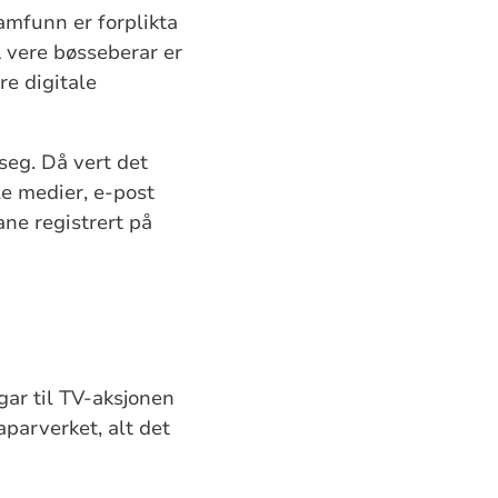
amfunn er forplikta
Å vere bøsseberar er
re digitale
seg. Då vert det
le medier, e-post
ne registrert på
gar til TV-aksjonen
aparverket, alt det