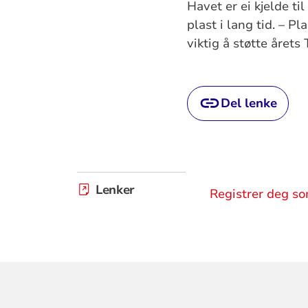
Havet er ei kjelde t
plast i lang tid. – P
viktig å støtte årets
Del lenke
Lenker
Registrer deg s