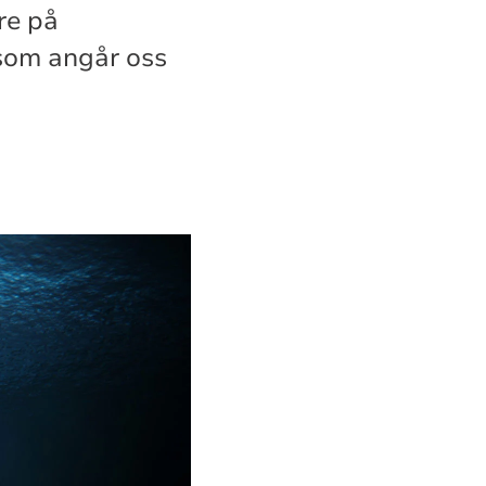
re på
 som angår oss