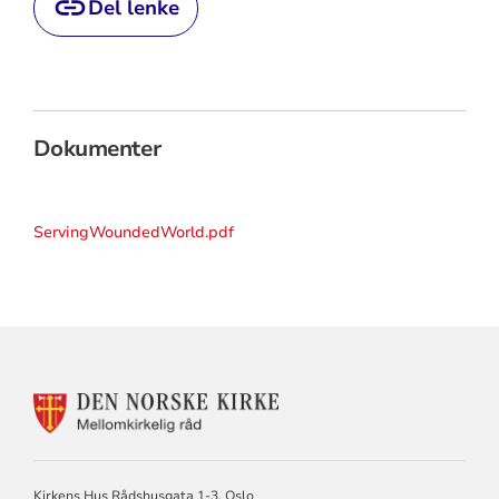
Del lenke
Dokumenter
ServingWoundedWorld.pdf
KONTAKTINFORMASJON
FOR
MELLOMKIRKELIG
RÅD
Kirkens Hus Rådshusgata 1-3, Oslo