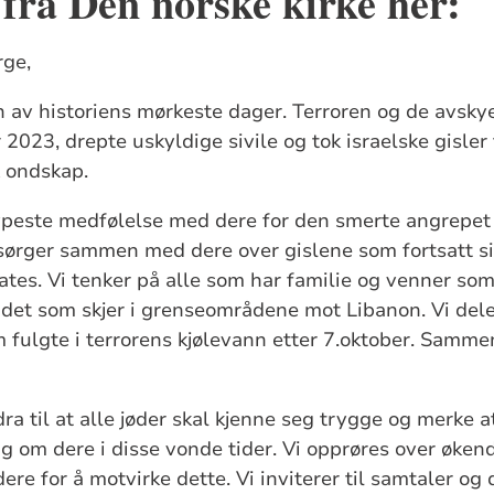
 fra Den norske kirke her:
rge,
en av historiens mørkeste dager. Terroren og de avsk
2023, drepte uskyldige sivile og tok israelske gisler 
ik ondskap.
dypeste medfølelse med dere for den smerte angrepet h
 sørger sammen med dere over gislene som fortsatt si
ates. Vi tenker på alle som har familie og venner so
 det som skjer i grenseområdene mot Libanon. Vi dele
 fulgte i terrorens kjølevann etter 7.oktober. Samm
ra til at alle jøder skal kjenne seg trygge og merke 
ng om dere i disse vonde tider. Vi opprøres over øke
re for å motvirke dette. Vi inviterer til samtaler og