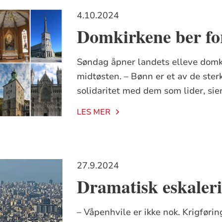
4.10.2024
Domkirkene ber fo
Søndag åpner landets elleve domki
midtøsten. – Bønn er et av de ster
solidaritet med dem som lider, sie
LES MER
27.9.2024
Dramatisk eskaleri
– Våpenhvile er ikke nok. Krigførin