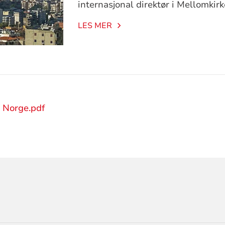
internasjonal direktør i Mellomkirk
LES MER
i Norge.pdf
ORMASJON
LIG