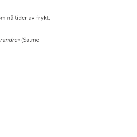
m nå lider av frykt,
erandre»
(Salme