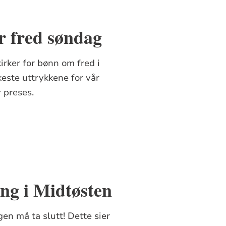
r fred søndag
rker for bønn om fred i
keste uttrykkene for vår
r preses.
ng i Midtøsten
gen må ta slutt! Dette sier