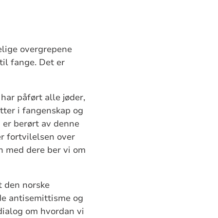
yelige overgrepene
til fange. Det er
ar påført alle jøder,
tter i fangenskap og
m er berørt av denne
r fortvilelsen over
en med dere ber vi om
at den norske
nde antisemittisme og
 dialog om hvordan vi