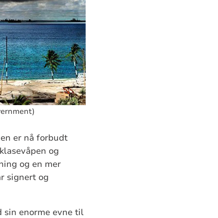
overnment)
pen er nå forbudt
 klasevåpen og
stning og en mer
r signert og
d sin enorme evne til