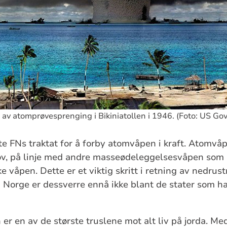
 av atomprøvesprenging i Bikiniatollen i 1946. (Foto: US G
te FNs traktat for å forby atomvåpen i kraft. Atomvå
 lov, på linje med andre masseødeleggelsesvåpen som
e våpen. Dette er et viktig skritt i retning av nedru
 Norge er dessverre ennå ikke blant de stater som ha
r en av de største truslene mot alt liv på jorda. Me