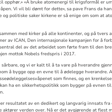
til opphør.» «Å bruke atomenergi til krigsformål er u
åpen. Vi vil bli dømt for dette», sa pave Frans da ha
ke og politiske saker kirkene er så enige om som at 
 sammen med kirker på alle kontinenter, og på tvers 
mer av ICAN, Den internasjonale kampanjen for å fo
sentral del av det arbeidet som førte fram til den b
jen mottok Nobels fredspris i 2017.
årbare, og vi er kalt til å ta vare på hverandre gjen
nnom å bygge opp en evne til å ødelegge hverandre.
seødeleggelsesvåpenet som finnes, og en krenkelse a
kan ha en sikkerhetspolitikk som bygger på evnen ti
en.
 resultatet av en dedikert og langvarig innsats fra 
se aktører verden over. Nå er det avgjørende at flest m