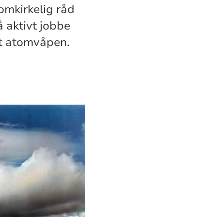
lomkirkelig råd
å aktivt jobbe
ot atomvåpen.