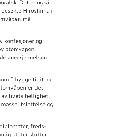
moralsk. Det er også
n besøkte Hiroshima i
atomvåpen må
av konfesjoner og
rby atomvåpen.
rede anerkjennelsen
nom å bygge tillit og
 Atomvåpen er det
v livets hellighet.
l masseutslettelse og
diplomater, freds­
ulig stater slutter