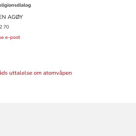
eligionsdialog
EN AGØY
2 70
ise e-post
råds uttalelse om atomvåpen
ORMASJON