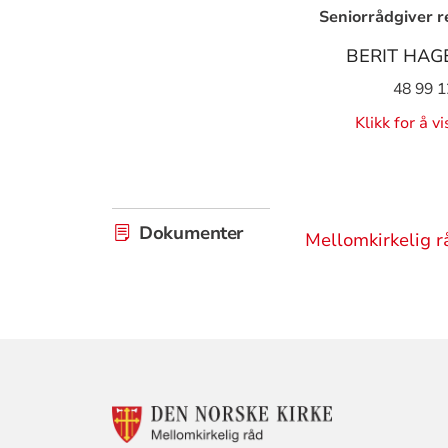
Seniorrådgiver r
BERIT HAG
48 99 1
Klikk for å v
Dokumenter
Mellomkirkelig 
KONTAKTINF
FOR