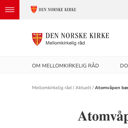
Hovedmeny
OM MELLOMKIRKELIG RÅD
DO
Brødsmulesti
Mellomkirkelig råd
Aktuelt
Atomvåpen bør
Atomvåp