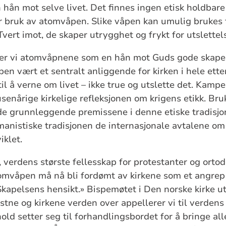
 hån mot selve livet. Det finnes ingen etisk holdbar
er bruk av atomvåpen. Slike våpen kan umulig brukes f
. Tvert imot, de skaper utrygghet og frykt for utslettels
er vi atomvåpnene som en hån mot Guds gode skaperv
 vært et sentralt anliggende for kirken i hele etter
il å verne om livet – ikke true og utslette det. Ka
tusenårige kirkelige refleksjonen om krigens etikk. B
de grunnleggende premissene i denne etiske tradisjon
manistiske tradisjonen de internasjonale avtalene o
iklet.
verdens største fellesskap for protestanter og ortodok
omvåpen må nå bli fordømt av kirkene som et angrep
kapelsens hensikt.» Bispe­møtet i Den norske kirke ut
tne og kirkene verden over appellerer vi til verden
ld setter seg til forhandlings­bordet for å bringe all