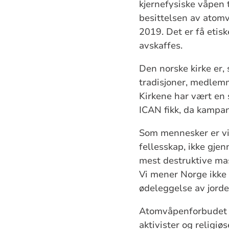
kjernefysiske våpen 
besittelsen av atomv
2019. Det er få etis
avskaffes.
Den norske kirke er,
tradisjoner, medlem
Kirkene har vært en 
ICAN fikk, da kampan
Som mennesker er vi s
fellesskap, ikke gje
mest destruktive mas
Vi mener Norge ikke 
ødeleggelse av jord
Atomvåpenforbudet er
aktivister og religiø