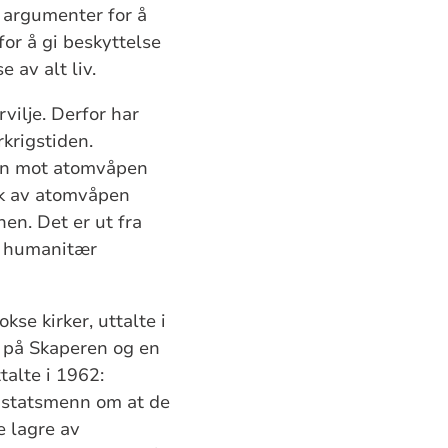
e argumenter for å
or å gi beskyttelse
e av alt liv.
ilje. Derfor har
krigstiden.
mpen mot atomvåpen
ruk av atomvåpen
en. Det er ut fra
m humanitær
se kirker, uttalte i
 på Skaperen og en
talte i 1962:
s statsmenn om at de
e lagre av