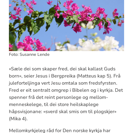
Foto: Susanne Lende
«Sæle dei som skaper fred, dei skal kallast Guds
born», seier Jesus i Bergpreika (Matteus kap 5). Frå
juleforteljinga vert Jesu omtala som fredsfyrsten.
Fred er eit sentralt omgrep i Bibelen og i kyrkja. Det
spenner frå det reint personlege og mellom-
menneskelege, til dei store heilskaplege
håpsvisjonane: «sverd skal smis om til plogskjer»
(Mika 4).
Mellomkyrkjeleg råd for Den norske kyrkja har