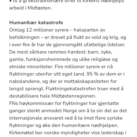
• til å gi ekstraordinære offer til Kirkens Nødhjelps
arbeid i Midtøsten.
Humanitær katastrofe
Omlag 12 millioner syrere – halvparten av
befolkningen – er drevet på flukt av vold og krig, og
i over fire år har de gjennomgått ufattelige lidelser.
De mest sårbare rammes hardest: barn, syke,
gamle, funksjonshemmede og ulike religiøse og
etniske minoriteter. Fire millioner syrere er nå
flyktninger utenfor sitt eget land. 95 % av dem er i
nabolandene, og der er mottakskapasiteten for
lengst sprengt. Flyktningekatastrofen truer med å
destabilisere hele Midtøstenregionen.
FNs høykommissær for flyktninger har gjentatte
ganger sterkt anmodet Norge om å ta sin del av det
internasjonale ansvaret ved å ta imot flere syriske
flyktninger og øke den humanitære nødhjelpen.
Kirkemøtet ber norske myndigheter vise lederskap i