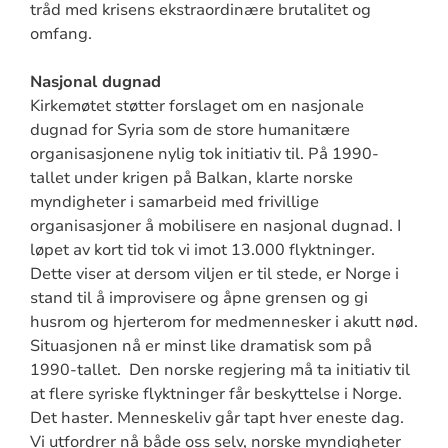
tråd med krisens ekstraordinære brutalitet og
omfang.
Nasjonal dugnad
Kirkemøtet støtter forslaget om en nasjonale
dugnad for Syria som de store humanitære
organisasjonene nylig tok initiativ til. På 1990-
tallet under krigen på Balkan, klarte norske
myndigheter i samarbeid med frivillige
organisasjoner å mobilisere en nasjonal dugnad. I
løpet av kort tid tok vi imot 13.000 flyktninger.
Dette viser at dersom viljen er til stede, er Norge i
stand til å improvisere og åpne grensen og gi
husrom og hjerterom for medmennesker i akutt nød.
Situasjonen nå er minst like dramatisk som på
1990-tallet. Den norske regjering må ta initiativ til
at flere syriske flyktninger får beskyttelse i Norge.
Det haster. Menneskeliv går tapt hver eneste dag.
Vi utfordrer nå både oss selv, norske myndigheter