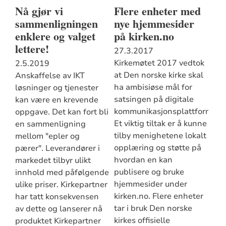
Nå gjør vi
Flere enheter med
sammenligningen
nye hjemmesider
enklere og valget
på kirken.no
lettere!
27.3.2017
Kirkemøtet 2017 vedtok
2.5.2019
at Den norske kirke skal
Anskaffelse av IKT
ha ambisiøse mål for
løsninger og tjenester
satsingen på digitale
kan være en krevende
kommunikasjonsplattformer.
oppgave. Det kan fort bli
Et viktig tiltak er å kunne
en sammenligning
tilby menighetene lokalt
mellom "epler og
opplæring og støtte på
pærer". Leverandører i
hvordan en kan
markedet tilbyr ulikt
publisere og bruke
innhold med påfølgende
hjemmesider under
ulike priser. Kirkepartner
kirken.no. Flere enheter
har tatt konsekvensen
tar i bruk Den norske
av dette og lanserer nå
kirkes offisielle
produktet Kirkepartner