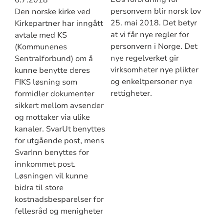
6.7.2018
personvern blir norsk lov
Den norske kirke ved
25. mai 2018. Det betyr
Kirkepartner har inngått
at vi får nye regler for
avtale med KS
personvern i Norge. Det
(Kommunenes
nye regelverket gir
Sentralforbund) om å
virksomheter nye plikter
kunne benytte deres
og enkeltpersoner nye
FIKS løsning som
rettigheter.
formidler dokumenter
sikkert mellom avsender
og mottaker via ulike
kanaler. SvarUt benyttes
for utgående post, mens
SvarInn benyttes for
innkommet post.
Løsningen vil kunne
bidra til store
kostnadsbesparelser for
fellesråd og menigheter